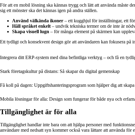
För att en mobil lösning ska kännas trygg och lätt att använda måste 
sig ett mönster ska det kännas igen på andra ställen.
Använd välkända ikoner
– ett kugghjul för inställningar, ett fö
Håll språket enkelt
– undvik tekniska termer om de inte är nöd
Skapa visuell lugn
– för många element på skärmen kan upplevas
Ett tydligt och konsekvent design gör att användaren kan fokusera på inneh
Integrera ditt ERP-system med dina befintliga verktyg – och få en tydli
Stark företagskultur på distans: Så skapar du digital gemenskap
Få koll på dagen: Uppgiftshanteringsprogram som hjälper dig att skapa 
Mobila lösningar för alla: Design som fungerar för både nya och erfar
Tillgänglighet är för alla
Tillgänglighet handlar inte bara om att hjälpa personer med funktionsned
användare med nedsatt syn kommer också vara lättare att använda för e