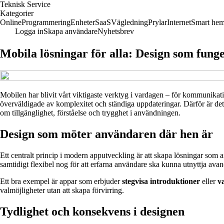
Teknisk Service
Kategorier
Online
Programmering
Enheter
SaaS
Vägledning
Prylar
Internet
Smart he
Logga in
Skapa användare
Nyhetsbrev
Mobila lösningar för alla: Design som fung
Mobilen har blivit vårt viktigaste verktyg i vardagen – för kommunikat
överväldigade av komplexitet och ständiga uppdateringar. Därför är det
om tillgänglighet, förståelse och trygghet i användningen.
Design som möter användaren där hen är
Ett centralt princip i modern apputveckling är att skapa lösningar som
samtidigt flexibel nog för att erfarna användare ska kunna utnyttja avan
Ett bra exempel är appar som erbjuder
stegvisa introduktioner
eller
v
valmöjligheter utan att skapa förvirring.
Tydlighet och konsekvens i designen