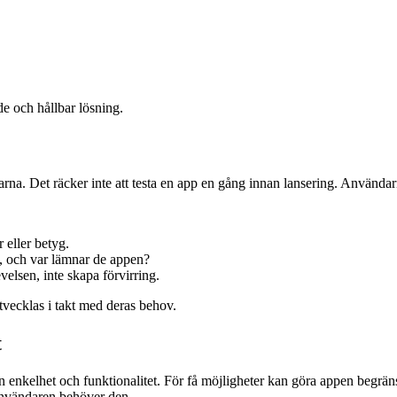
de och hållbar lösning.
arna. Det räcker inte att testa en app en gång innan lansering. Använda
 eller betyg.
, och var lämnar de appen?
velsen, inte skapa förvirring.
vecklas i takt med deras behov.
t
lan enkelhet och funktionalitet. För få möjligheter kan göra appen beg
 användaren behöver den.