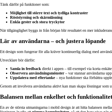
Tänk därför på funktioner som:
Möjlighet till större text och tydliga kontraster
Röststyrning och skärmläsning
Enkla gester och stora tryckytor
När tillgänglighet byggs in från början blir resultatet en mer inkluderan
Lär av användarna – och justera löpande
Ett design som fungerar för alla kräver kontinuerlig dialog med använd
Utvecklare bör därför:
Samla in feedback
direkt i appen – till exempel via korta enkäter
Observera användningsmönster
– var stannar användarna upp
Uppdatera med eftertanke
– nya funktioner ska förbättra upple
Genom att involvera användarna aktivt kan man skapa lösningar som ut
Balansen mellan enkelhet och funktionalite
En av de största utmaningarna i mobil design är att hitta balansen mel
lösningen är ofta att
gömma komplexiteten
, så att den bara visas när