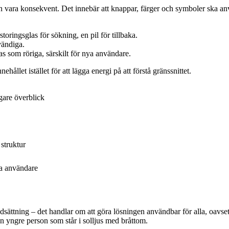
den vara konsekvent. Det innebär att knappar, färger och symboler ska 
rstoringsglas för sökning, en pil för tillbaka.
vändiga.
 som röriga, särskilt för nya användare.
ållet istället för att lägga energi på att förstå gränssnittet.
gare överblick
struktur
na användare
sättning – det handlar om att göra lösningen användbar för alla, oavsett 
n yngre person som står i solljus med bråttom.