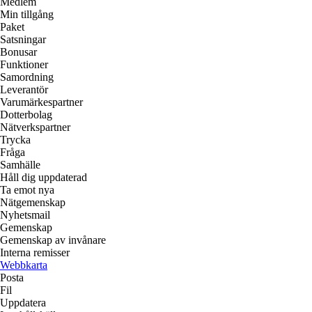
Medlem
Min tillgång
Paket
Satsningar
Bonusar
Funktioner
Samordning
Leverantör
Varumärkespartner
Dotterbolag
Nätverkspartner
Trycka
Fråga
Samhälle
Håll dig uppdaterad
Ta emot nya
Nätgemenskap
Nyhetsmail
Gemenskap
Gemenskap av invånare
Interna remisser
Webbkarta
Posta
Fil
Uppdatera