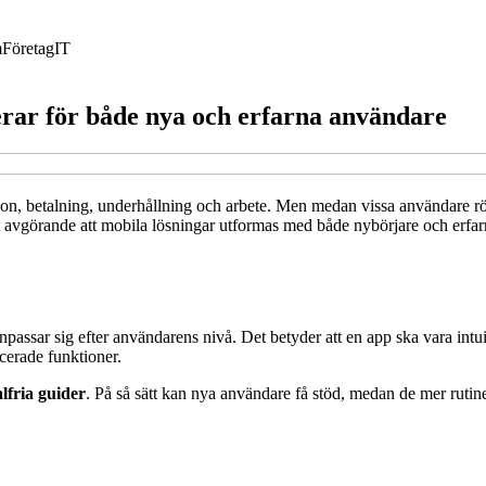
m
Företag
IT
erar för både nya och erfarna användare
ion, betalning, underhållning och arbete. Men medan vissa användare rö
 avgörande att mobila lösningar utformas med både nybörjare och erfarna
 anpassar sig efter användarens nivå. Det betyder att en app ska vara i
cerade funktioner.
alfria guider
. På så sätt kan nya användare få stöd, medan de mer rutin