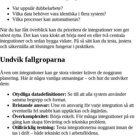
Var uppstår dubbelarbete?
Vilka data behöver vara identiska i flera system?
Vilka processer kan automatiseras?
När du har fått överblick kan du prioritera de integrationer som ger
störst nytta. Det kan vara klokt att börja med en eller två centrala
integrationer och sedan bygga vidare. På så sätt kan du testa, justera
och säkerställa att lösningen fungerar i praktiken.
Undvik fallgroparna
Även om integrationer kan ge stora vinster kräver de noggrann
planering. Här är några vanliga utmaningar – och hur du undviker
dem:
Otydliga datadefinitioner:
Se till att alla system använder
samma begrepp och format.
Bristande ansvar:
Utse en ansvarig för varje integration så att
eventuella fel snabbt kan upptäckas och åtgärdas.
Överkomplexitet:
Börja enkelt. För många integrationer på en
gång kan skapa förvirring och tekniska problem.
Otillräcklig testning:
Testa integrationerna noggrant innan de
tas i drift – både tekniskt och i arbetsflödena.