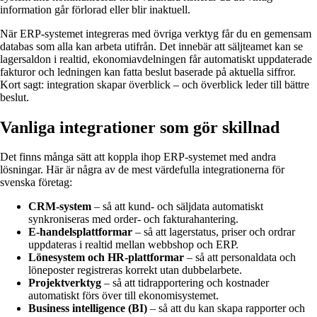
information går förlorad eller blir inaktuell.
När ERP-systemet integreras med övriga verktyg får du en gemensam
databas som alla kan arbeta utifrån. Det innebär att säljteamet kan se
lagersaldon i realtid, ekonomiavdelningen får automatiskt uppdaterade
fakturor och ledningen kan fatta beslut baserade på aktuella siffror.
Kort sagt: integration skapar överblick – och överblick leder till bättre
beslut.
Vanliga integrationer som gör skillnad
Det finns många sätt att koppla ihop ERP-systemet med andra
lösningar. Här är några av de mest värdefulla integrationerna för
svenska företag:
CRM-system
– så att kund- och säljdata automatiskt
synkroniseras med order- och fakturahantering.
E-handelsplattformar
– så att lagerstatus, priser och ordrar
uppdateras i realtid mellan webbshop och ERP.
Lönesystem och HR-plattformar
– så att personaldata och
löneposter registreras korrekt utan dubbelarbete.
Projektverktyg
– så att tidrapportering och kostnader
automatiskt förs över till ekonomisystemet.
Business intelligence (BI)
– så att du kan skapa rapporter och