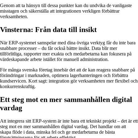
Genom att ta hänsyn till dessa punkter kan du undvika de vanligaste
misstagen och säkerställa att integrationen verkligen förbättrar
verksamheten.
Vinsterna: Från data till insikt
När ERP-systemet samspelar med dina övriga verktyg får du inte bara
snabbare processer – du får också bättre insikt. Data blir mer
tillförlitliga, rapporter mer exakta och medarbetarna kan fokusera på
värdeskapande arbete istället för manuell administration.
För många svenska företag innebär det att de kan reagera snabbare på
förändringar i marknaden, optimera lagerhanteringen och förbättra
kundservicen. Kort sagt: integration gör verksamheten mer flexibel och
konkurrenskraftig.
Ett steg mot en mer sammanhållen digital
vardag
Att integrera sitt ERP-system är inte bara ett tekniskt projekt – det är ett
steg mot en mer sammanhållen digital vardag. Det handlar om att
skapa flöde i data, minska fel och ge medarbetarna de bästa
förutsättningarna för att arbeta effektivt.