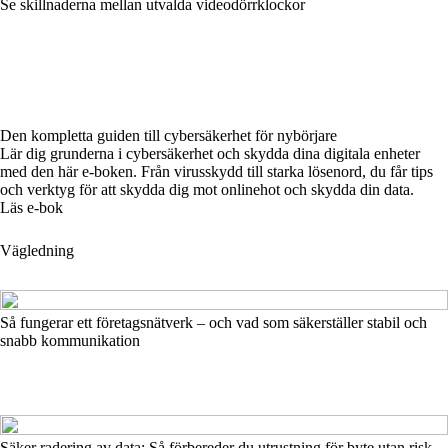
Se skillnaderna mellan utvalda videodörrklockor
Den kompletta guiden till cybersäkerhet för nybörjare
Lär dig grunderna i cybersäkerhet och skydda dina digitala enheter
med den här e-boken. Från virusskydd till starka lösenord, du får tips
och verktyg för att skydda dig mot onlinehot och skydda din data.
Läs e-bok
Vägledning
Så fungerar ett företagsnätverk – och vad som säkerställer stabil och
snabb kommunikation
Säker radering av data: Så förbereder du utrustning för byte utan risk