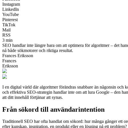
Instagram
LinkedIn
YouTube
Pinterest
TikTok
Mail
RSS
3 min
SEO handlar inte längre bara om att optimera för algoritmer – det han
nå både sökmotorer och riktiga resultat.
Frances Eriksson
Frances
Eriksson
I en digital värld där algoritmer förändras snabbare än någonsin och ko
och effektiva SEO-strategin handlar inte om att lura Google – den hand
att ditt innehåll förtjänar att synas.
Från sökord till användarintention
Traditionell SEO har ofta handlat om sökord: hur många gånger ett o
efter kunskap, inspiration, en produkt eller en lösning på ett problem?