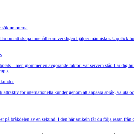
r sökmotorerna
dlar om att skapa innehåll som verkligen hjälper människor. Upptäck hur
s
bplats – men glömmer en avgörande faktor: var servern står. Lär dig hu
rupp.
a kunder
 attraktiv för internationella kunder genom att anpassa språk, valuta o
på bråkdelen av en sekund. I den här artikeln får du följa resan från d