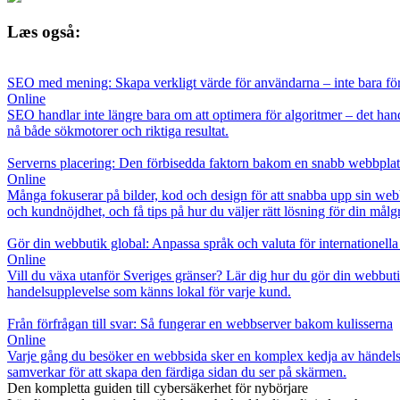
Læs også:
SEO med mening: Skapa verkligt värde för användarna – inte bara fö
Online
SEO handlar inte längre bara om att optimera för algoritmer – det han
nå både sökmotorer och riktiga resultat.
Serverns placering: Den förbisedda faktorn bakom en snabb webbplat
Online
Många fokuserar på bilder, kod och design för att snabba upp sin web
och kundnöjdhet, och få tips på hur du väljer rätt lösning för din målg
Gör din webbutik global: Anpassa språk och valuta för internationell
Online
Vill du växa utanför Sveriges gränser? Lär dig hur du gör din webbutik
handelsupplevelse som känns lokal för varje kund.
Från förfrågan till svar: Så fungerar en webbserver bakom kulisserna
Online
Varje gång du besöker en webbsida sker en komplex kedja av händelser 
samverkar för att skapa den färdiga sidan du ser på skärmen.
Den kompletta guiden till cybersäkerhet för nybörjare