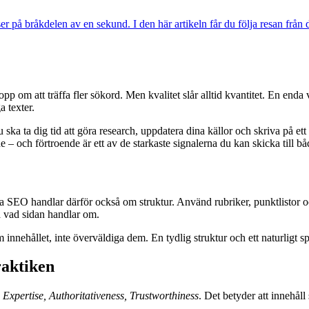
på bråkdelen av en sekund. I den här artikeln får du följa resan från d
hopp om att träffa fler sökord. Men kvalitet slår alltid kvantitet. En e
a texter.
 ska ta dig tid att göra research, uppdatera dina källor och skriva på et
e – och förtroende är ett av de starkaste signalerna du kan skicka till 
 Bra SEO handlar därför också om struktur. Använd rubriker, punktlistor o
å vad sidan handlar om.
ehållet, inte överväldiga dem. En tydlig struktur och ett naturligt spr
raktiken
 Expertise, Authoritativeness, Trustworthiness
. Det betyder att innehåll