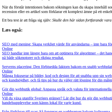
När du förstår intentionen bakom sökningen kan du skapa innehåll som fa
recension eller en artikel som förklarar ett komplext ämne på ett enkelt 
Ett bra test är att fråga sig själv:
Skulle den här sidan fortfarande var
Læs også:
SEO med mening: Skapa verkligt värde för användarna – inte bara fö
Online
SEO handlar inte längre bara om att optimera för algoritmer – det han
nå både sökmotorer och riktiga resultat.
Serverns placering: Den förbisedda faktorn bakom en snabb webbplat
Online
Många fokuserar på bilder, kod och design för att snabba upp sin web
och kundnöjdhet, och få tips på hur du väljer rätt lösning för din målg
Gör din webbutik global: Anpassa språk och valuta för internationell
Online
Vill du växa utanför Sveriges gränser? Lär dig hur du gör din webbutik
handelsupplevelse som känns lokal för varje kund.
Från förfrågan till svar: Så fungerar en webbserver bakom kulisserna