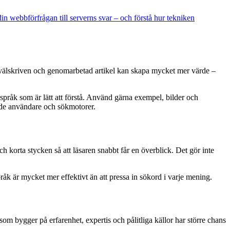
in webbförfrågan till serverns svar – och förstå hur tekniken
nda välskriven och genomarbetad artikel kan skapa mycket mer värde –
t språk som är lätt att förstå. Använd gärna exempel, bilder och
både användare och sökmotorer.
ch korta stycken så att läsaren snabbt får en överblick. Det gör inte
åk är mycket mer effektivt än att pressa in sökord i varje mening.
 som bygger på erfarenhet, expertis och pålitliga källor har större chans