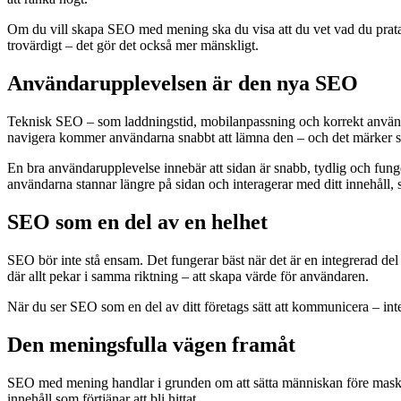
Om du vill skapa SEO med mening ska du visa att du vet vad du pratar 
trovärdigt – det gör det också mer mänskligt.
Användarupplevelsen är den nya SEO
Teknisk SEO – som laddningstid, mobilanpassning och korrekt användni
navigera kommer användarna snabbt att lämna den – och det märker 
En bra användarupplevelse innebär att sidan är snabb, tydlig och funge
användarna stannar längre på sidan och interagerar med ditt innehåll, s
SEO som en del av en helhet
SEO bör inte stå ensam. Det fungerar bäst när det är en integrerad de
där allt pekar i samma riktning – att skapa värde för användaren.
När du ser SEO som en del av ditt företags sätt att kommunicera – inte 
Den meningsfulla vägen framåt
SEO med mening handlar i grunden om att sätta människan före maskinen
innehåll som förtjänar att bli hittat.