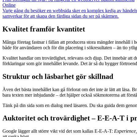
Online
Varje gång du besöker en webbsida sker en komplex kedja av händelser 
samverkar för att skapa den färdiga sidan du ser på skärmen.
Kvalitet framför kvantitet
Många företag fastnar i fällan att producera stora mängder innehåll i 
både för användaren och för din placering i sökresultaten – än tio ytlig
Kvalitet handlar om trovärdighet, relevans och djup. Det innebär att du
förklaringar som gör innehållet levande. Det är så du bygger förtroend
Struktur och läsbarhet gör skillnad
Även det bästa innehållet kan gå förlorat om det inte är lätt att läsa.
bara texten mer inbjudande – det hjälper också sökmotorerna att först
Tänk på din sida som en dialog med läsaren. Du ska guida dem genom inn
Auktoritet och trovärdighet – E-E-A-T i p
Google lägger allt större vikt vid det som kallas E-E-A-T:
Experience,
att ranka högt.