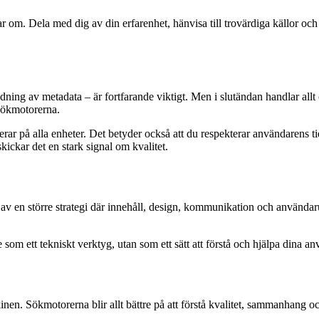
om. Dela med dig av din erfarenhet, hänvisa till trovärdiga källor och
ng av metadata – är fortfarande viktigt. Men i slutändan handlar allt 
sökmotorerna.
rar på alla enheter. Det betyder också att du respekterar användarens t
kickar det en stark signal om kvalitet.
l av en större strategi där innehåll, design, kommunikation och använda
som ett tekniskt verktyg, utan som ett sätt att förstå och hjälpa dina a
. Sökmotorerna blir allt bättre på att förstå kvalitet, sammanhang och i