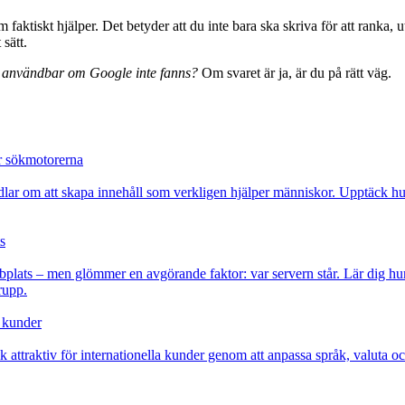
ktiskt hjälper. Det betyder att du inte bara ska skriva för att ranka, u
sätt.
a användbar om Google inte fanns?
Om svaret är ja, är du på rätt väg.
r sökmotorerna
dlar om att skapa innehåll som verkligen hjälper människor. Upptäck hur
s
bplats – men glömmer en avgörande faktor: var servern står. Lär dig hu
rupp.
a kunder
 attraktiv för internationella kunder genom att anpassa språk, valuta o