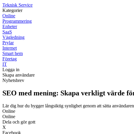
Teknisk Service
Kategorier
Online
Programmering
Enheter
SaaS
Vägledning
Prylar
Internet
Smart hem
Företag
IT
Logga in
Skapa användare
Nyhetsbrev
SEO med mening: Skapa verkligt värde för
Lär dig hur du bygger långsiktig synlighet genom att sätta användare
Online
Online
Dela och gör gott
X
Facebook